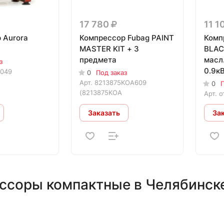
17 780
11 1
 Aurora
Компрессор Fubag PAINT
Комп
MASTER KIT + 3
BLAC
предмета
масл.
з
0.9кВ
0049
0
Под заказ
Арт.
8213875KOA609
0
П
(8213875KOA
Арт.
о
Заказать
За
ссоры компактные в Челябинск