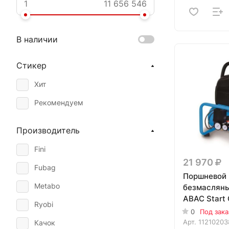
В наличии
Стикер
Хит
Рекомендуем
Производитель
Fini
21 970
Fubag
Поршневой
Metabo
безмасляны
ABAC Start
Ryobi
0
Под зака
Арт.
11210203
Качок