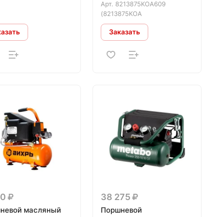
Арт.
8213875KOA609
(8213875KOA
казать
Заказать
90
38 275
невой масляный
Поршневой