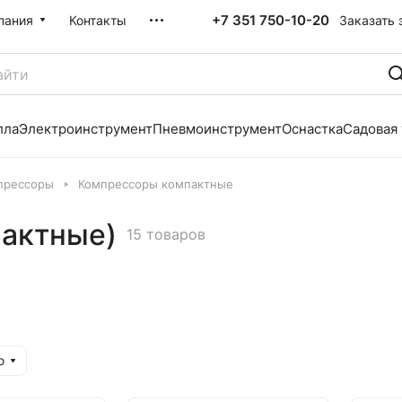
+7 351 750-10-20
Заказать 
пания
Контакты
лла
Электроинструмент
Пневмоинструмент
Оснастка
Садовая
прессоры
Компрессоры компактные
актные)
15 товаров
ю