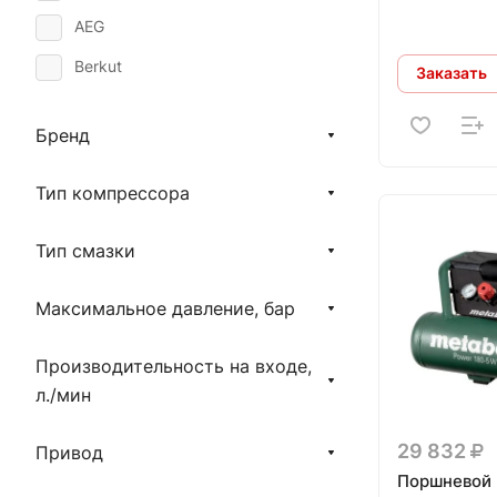
AEG
Berkut
Заказать
Aurora
Бренд
ABAC
Comaro
Тип компрессора
Вихрь
Тип смазки
Кратон
Максимальное давление, бар
Производительность на входе,
л./мин
29 832
Привод
Поршневой