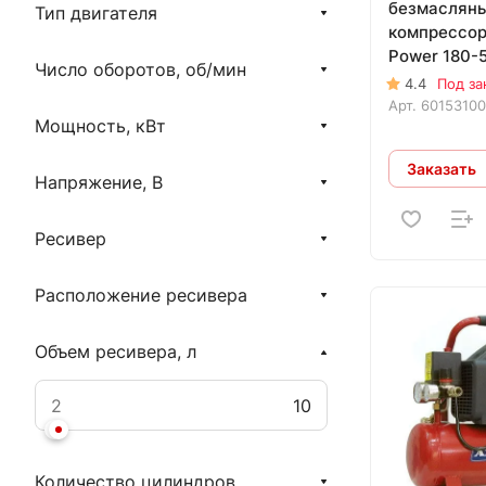
безмаслян
Тип двигателя
компрессор
Power 180-
Число оборотов, об/мин
4.4
Под за
Арт.
6015310
Мощность, кВт
Заказать
Напряжение, В
Ресивер
Расположение ресивера
Объем ресивера, л
Количество цилиндров