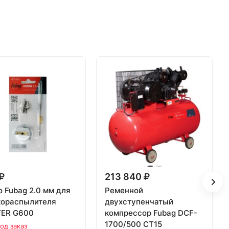
213 840
 Fubag 2.0 мм для
Ременной
кораспылителя
двухступенчатый
ER G600
компрессор Fubag DCF-
1700/500 CT15
од заказ