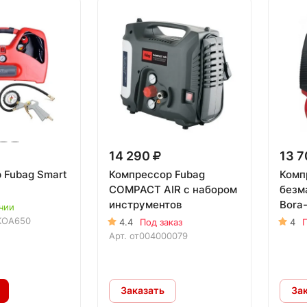
14 290
13 
 Fubag Smart
Компрессор Fubag
Комп
COMPACT AIR с набором
безм
инструментов
Bora-
чии
KOA650
4.4
Под заказ
4
П
Арт.
от004000079
Заказать
За