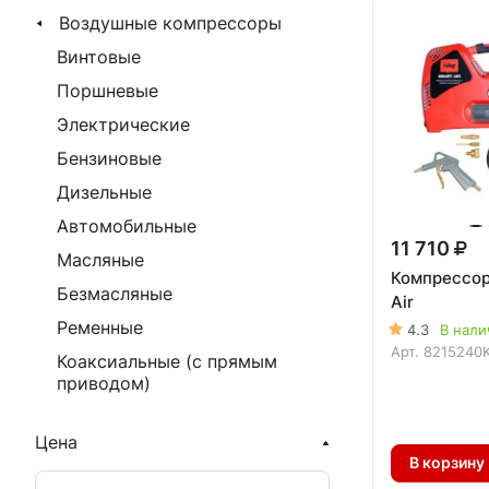
Воздушные компрессоры
Винтовые
Поршневые
Электрические
Бензиновые
Дизельные
Автомобильные
11 710
Масляные
Компрессор
Безмасляные
Air
Ременные
4.3
В нали
Арт.
8215240
Коаксиальные (с прямым
приводом)
Цена
В корзину