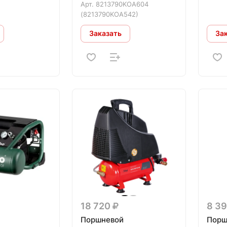
Арт.
8213790KOA604
(8213790KOA542)
Заказать
За
18 720
8 3
Поршневой
Порш