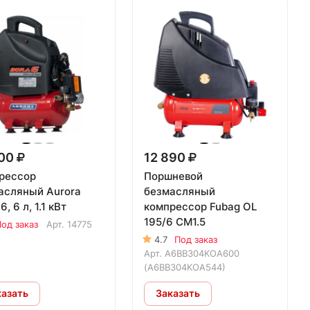
700
12 890
рессор
Поршневой
асляный Aurora
безмасляный
6, 6 л, 1.1 кВт
компрессор Fubag OL
195/6 CM1.5
од заказ
Арт.
14775
4.7
Под заказ
Арт.
A6BB304KOA600
(A6BB304KOA544)
казать
Заказать