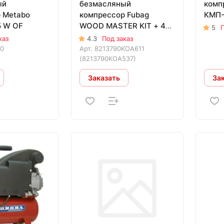
ый
безмасляный
комп
 Metabo
компрессор Fubag
КМП-
5 W OF
WOOD MASTER KIT + 4
5
П
предмета
каз
4.3
Под заказ
00
Арт.
8213790KOA611
(8213790KOA537)
Заказать
За