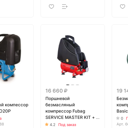
16 660
19 
Поршневой
Безм
й компессор
безмасляный
комп
 O20P
компрессор Fubag
Basi
SERVICE MASTER KIT + 6
з
0
П
(OL195/6 + 6 предметов)
88
Арт.
6
4.2
Под заказ