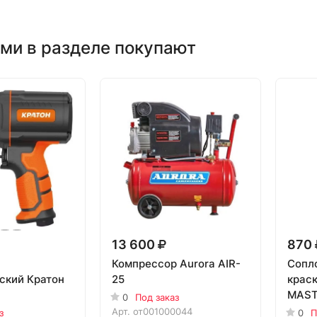
ми в разделе покупают
13 600
870
Компрессор Aurora AIR-
Сопло
ский Кратон
25
крас
MAST
0
Под заказ
Арт.
от001000044
з
0
П