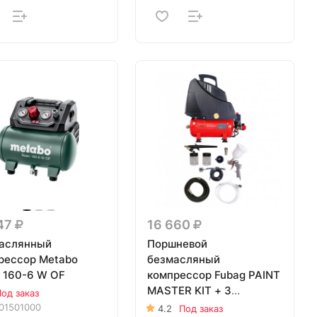
147
16 660
аслянный
Поршневой
рессор Metabo
безмасляный
c 160-6 W OF
компрессор Fubag PAINT
MASTER KIT + 3
од заказ
предмета
01501000
4.2
Под заказ