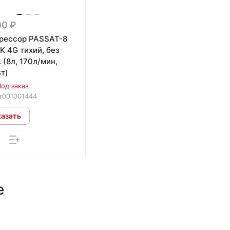
00
рессор PASSAT-8
K 4G тихий, без
 (8л, 170л/мин,
т)
од заказ
т001001444
казать
е