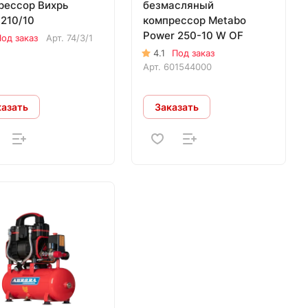
рессор Вихрь
безмасляный
210/10
компрессор Metabo
Power 250-10 W OF
од заказ
Арт.
74/3/1
4.1
Под заказ
Арт.
601544000
казать
Заказать