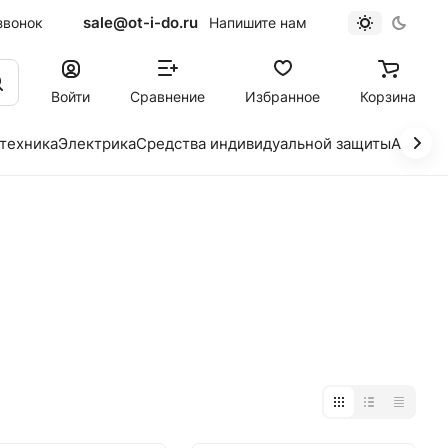
sale@ot-i-do.ru
звонок
Напишите нам
Войти
Сравнение
Избранное
Корзина
 техника
Электрика
Средства индивидуальной защиты
Автохи