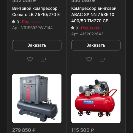
542 056
550 080
Винтовой компрессор
Компрессор винтовой
Comaro LB 7.5-10/270 E
ABAC SPINN 7.5XE 10
400/50 TM270 CE
0
Под заказ
Арт.
V91EB92PWV144
0
Под заказ
Арт.
4152022643
Заказать
Заказать
279 850
115 500