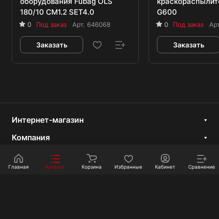
оборудования Fubag OLS
краскораспыли
180/10 CM1.2 SET4.0
G600
0
Под заказ
Арт.
646068
0
Под заказ
Ар
Заказать
Заказать
Интернет-магазин
Компания
Информация
Главная
Каталог
Корзина
Избранные
Кабинет
Сравнение
Покупателям
Контакты
+7 351 750-10-20