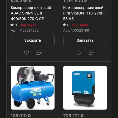
474 336
1 291 800
Компрессор винтовой
Компрессор винтовой
ABAC SPINN 3E 8
FINI VISION 1110-270F-
400/50K 270 C CE
ES VS
0
Под заказ
0
Под заказ
Арт.
4152051962
Арт.
100529199
Заказать
Заказать
186 910
706 272