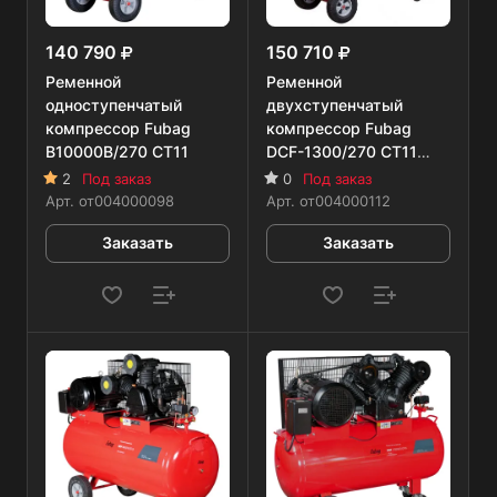
140 790
150 710
Ременной
Ременной
одноступенчатый
двухступенчатый
компрессор Fubag
компрессор Fubag
B10000B/270 CT11
DCF-1300/270 CT11
двухступенчатый
2
Под заказ
0
Под заказ
Арт.
от004000098
Арт.
от004000112
Заказать
Заказать