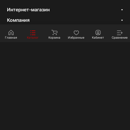
Интернет-магазин
Компания
Информация
Главная
Каталог
Корзина
Избранные
Кабинет
Сравнение
Покупателям
Контакты
+7 351 750-10-20
sale@ot-i-do.ru
Челябинск, ул. Луценко, 2
© 2026 Интернет-магазин «От и До.ру»