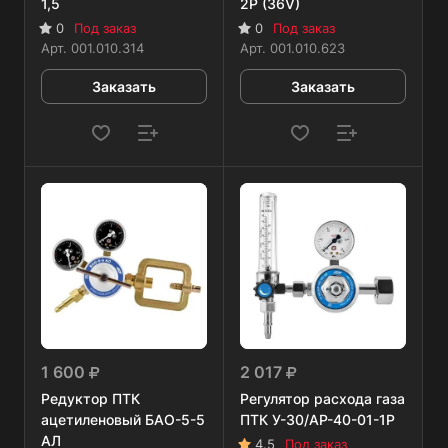
1,5
2Р (36V)
0
Под заказ
0
Под заказ
Арт.
001.010.314
Арт.
001.010.623
Заказать
Заказать
1 600
2 017
Редуктор ПТК
Регулятор расхода газа
ацетиленовый БАО-5-5
ПТК У-30/АР-40-01-1Р
АЛ
4.5
Под заказ