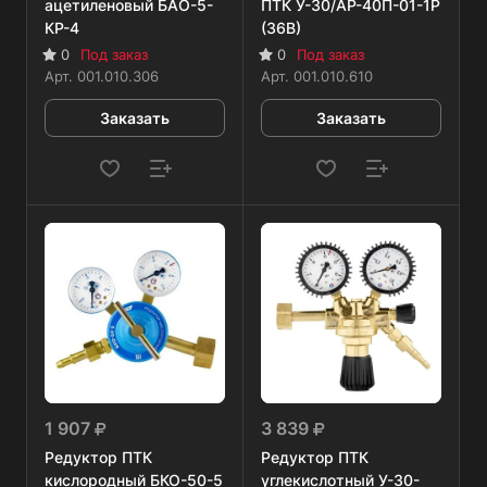
ацетиленовый БАО-5-
ПТК У-30/АР-40П-01-1Р
КР-4
(36В)
0
Под заказ
0
Под заказ
Арт.
001.010.306
Арт.
001.010.610
Заказать
Заказать
1 907
3 839
Редуктор ПТК
Редуктор ПТК
кислородный БКО-50-5
углекислотный У-30-