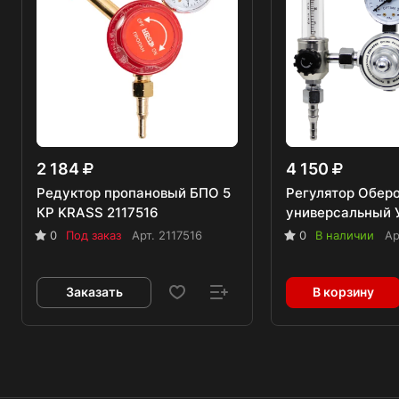
2 184
4 150
Редуктор пропановый БПО 5
Регулятор Обер
КР KRASS 2117516
универсальный 
0
Под заказ
Арт.
2117516
0
В наличии
Ар
Заказать
В корзину